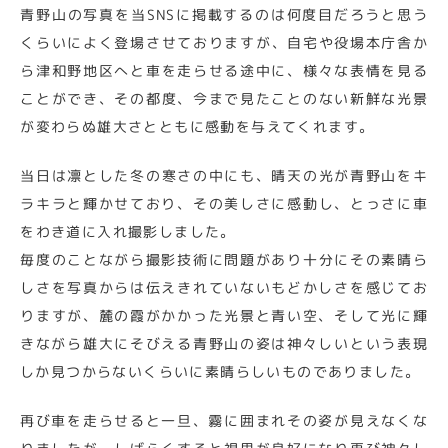
青野山の写真を当SNSに掲載するのは何度目だろうと思う
くらいによく登場させておりますが、自宅や役場本庁舎か
ら津和野地区へと車を走らせる途中に、様々な表情を見る
ことができ、その都度、今まで見たことのない新鮮な光景
が変わらぬ雄大さとともに感動を与えてくれます。
当日は凛とした冬の寒さの中にも、晴天の光が青野山をキ
ラキラと輝かせており、その美しさに感動し、とっさに車
をわき道に入れ撮影しました。
毎度のことながら撮影技術に問題があり十分にその素晴ら
しさを写真からは伝えきれていないもどかしさを感じてお
りますが、麓の霞がかかった光景と青い空、そして光に輝
きながら雄大にそびえる青野山の姿は神々しいという表現
しか見つからないくらいに素晴らしいものでありました。
再び車を走らせると一旦、霧に囲まれその姿が見えなくな