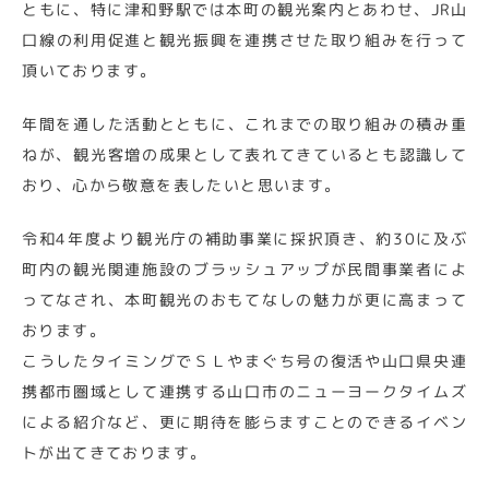
ともに、特に津和野駅では本町の観光案内とあわせ、JR山
口線の利用促進と観光振興を連携させた取り組みを行って
頂いております。
年間を通した活動とともに、これまでの取り組みの積み重
ねが、観光客増の成果として表れてきているとも認識して
おり、心から敬意を表したいと思います。
令和4年度より観光庁の補助事業に採択頂き、約30に及ぶ
町内の観光関連施設のブラッシュアップが民間事業者によ
ってなされ、本町観光のおもてなしの魅力が更に高まって
おります。
こうしたタイミングでＳＬやまぐち号の復活や山口県央連
携都市圏域として連携する山口市のニューヨークタイムズ
による紹介など、更に期待を膨らますことのできるイベン
トが出てきております。