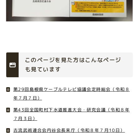
このページを見た方はこんなページ
も見ています
第29回島根県ケーブルテレビ協議会定時総会（令和８
年７月７日）
第43回全国町村下水道推進大会・研究会議（令和８年
７月３日）
古流武術連合会内谷会長来庁（令和８年７月10日）