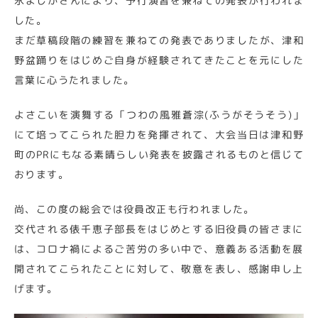
永よしかさんにより、予行演習を兼ねての発表が行われま
した。
まだ草稿段階の練習を兼ねての発表でありましたが、津和
野盆踊りをはじめご自身が経験されてきたことを元にした
言葉に心うたれました。
よさこいを演舞する「つわの風雅蒼淙(ふうがそうそう)」
にて培ってこられた胆力を発揮されて、大会当日は津和野
町のPRにもなる素晴らしい発表を披露されるものと信じて
おります。
尚、この度の総会では役員改正も行われました。
交代される俵千恵子部長をはじめとする旧役員の皆さまに
は、コロナ禍によるご苦労の多い中で、意義ある活動を展
開されてこられたことに対して、敬意を表し、感謝申し上
げます。