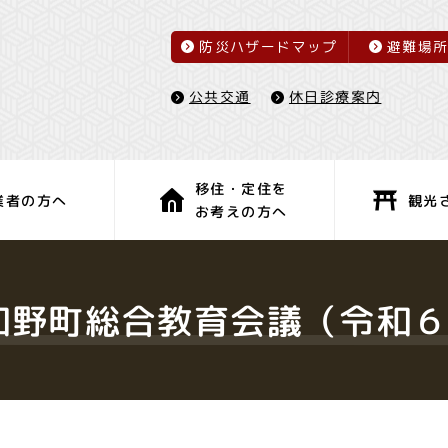
防災ハザードマップ
避難場
休日診療案内
公共交通
移住・定住を
観光
業者の方へ
お考えの方へ
子育て・教育
健康・福祉
和野町総合教育会議（令和６