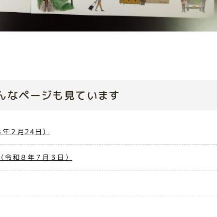
んなページも見ています
年２月24日）
（令和８年７月３日）