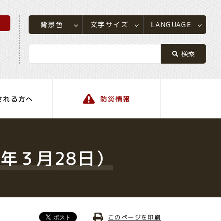
所
LANGUAGE
文字サイズ
背景色
される方へ
防災情報
町の情報
年３月28日）
このページを印刷