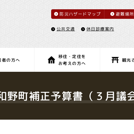
防災ハザードマップ
避難場
休日診療案内
公共交通
移住・定住を
観光
業者の方へ
お考えの方へ
子育て・教育
健康・福祉
和野町補正予算書（３月議