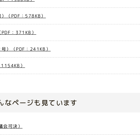
（PDF：578KB）
DF：371KB）
）（PDF：241KB）
154KB）
んなページも見ています
議会可決）