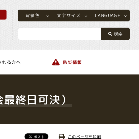
所
LANGUAGE
文字サイズ
背景色
される方へ
防災情報
町の情報
会最終日可決）
このページを印刷