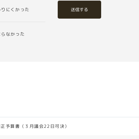
送信する
かりにくかった
ならなかった
正予算書（３月議会22日可決）