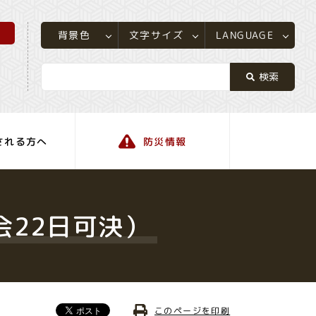
所
LANGUAGE
文字サイズ
背景色
される方へ
防災情報
町の情報
会22日可決）
このページを印刷