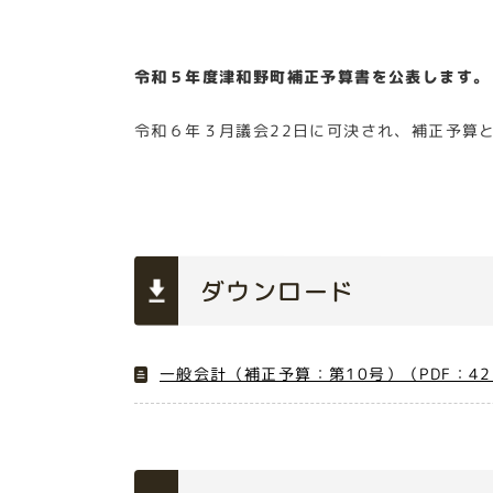
令和５年度津和野町補正予算書を公表します。
令和６年３月議会22日に可決され、補正予算
ダウンロード
一般会計（補正予算：第10号）（PDF：42