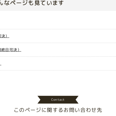
んなページも見ています
可決）
最終日可決）
）
Contact
このページに関する
お問い合わせ先