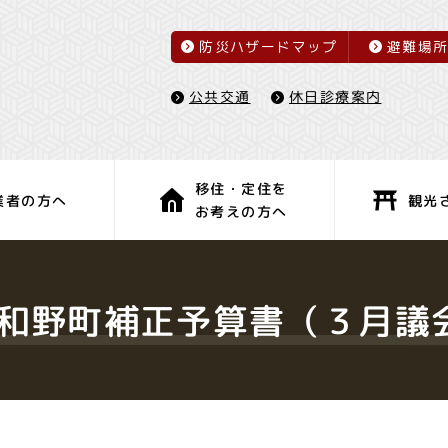
防災ハザードマップ
避難場
休日診療案内
公共交通
移住・定住を
観光
業者の方へ
お考えの方へ
子育て・教育
健康・福祉
和野町補正予算書（３月議