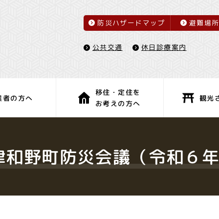
防災ハザードマップ
避難場
休日診療案内
公共交通
移住・定住を
観光
業者の方へ
お考えの方へ
子育て・教育
健康・福祉
津和野町防災会議（令和６年