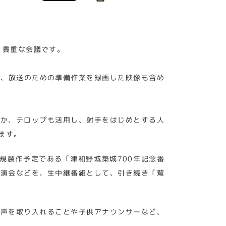
く貴重な会議です。
を、放送のための準備作業を録画した映像も含め
ほか、テロップも活用し、射手をはじめとする人
ます。
規製作予定である「津和野城築城700年記念番
講演会などを、生中継番組として、引き続き「鷲
の声を取り入れることや子供アナウンサーなど、