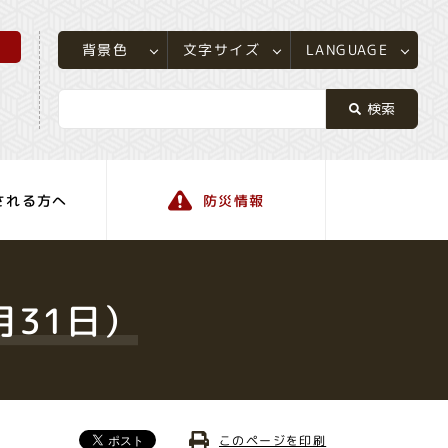
所
LANGUAGE
文字サイズ
背景色
される方へ
防災情報
町の情報
月31日）
このページを印刷