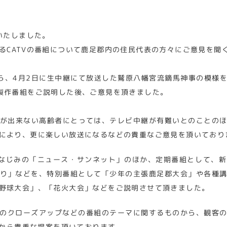
いたしました。
るCATVの番組について鹿足郡内の住民代表の方々にご意見を聞
ら、4月2日に生中継にて放送した鷲原八幡宮流鏑馬神事の模様
製作番組をご説明した後、ご意見を頂きました。
が出来ない高齢者にとっては、テレビ中継が有難いとのことの
により、更に楽しい放送になるなどの貴重なご意見を頂いており
なじみの「ニュース・サンネット」のほか、定期番組として、新
り」などを、特別番組として「少年の主張鹿足郡大会」や各種
野球大会」、「花火大会」などをご説明させて頂きました。
のクローズアップなどの番組のテーマに関するものから、観客
から貴重な提案を頂いております。