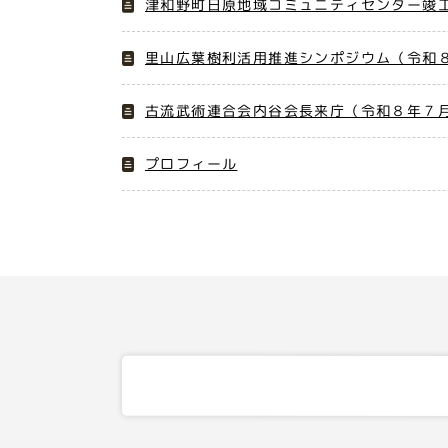
津和野町日原地域コミュニティセンター竣工
里山広葉樹利活用推進シンポジウム（令和８
古流武術連合会内谷会長来庁（令和８年７月
プロフィール