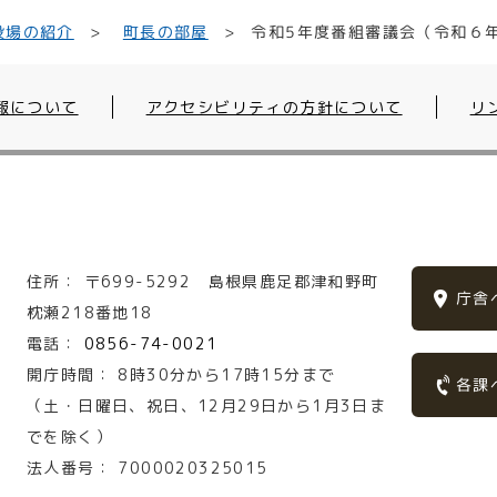
令和5年度番組審議会（令和６年
役場の紹介
町長の部屋
報について
アクセシビリティの方針について
リ
住所：
〒699-5292
島根県鹿足郡津和野町
庁舎
枕瀬218番地18
電話：
0856-74-0021
開庁時間：
8時30分から17時15分まで
各課
（土・日曜日、祝日、12月29日から1月3日ま
でを除く）
法人番号：
7000020325015