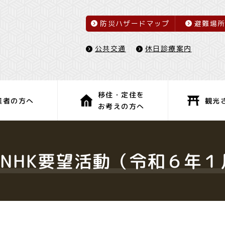
防災ハザードマップ
避難場
休日診療案内
公共交通
移住・定住を
観光
業者の方へ
お考えの方へ
子育て・教育
健康・福祉
NHK要望活動（令和６年１