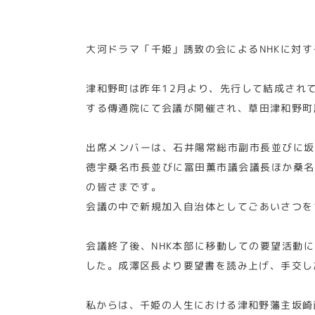
大河ドラマ「千姫」誘致の会によるNHKに対
津和野町は昨年12月より、先行して結成され
する傳通院にて会議が開催され、草田津和野町
出席メンバーは、石井陽常総市副市長並びに坂
徳宇桑名市長並びに冨田薫市議会議長ほか桑名
の皆さまです。
会議の中で新規加入自治体としてごあいさつを
会議終了後、NHK本部に移動しての要望活動
した。成澤区長より要望書を読み上げ、手交し
私からは、千姫の人生における津和野藩主坂崎