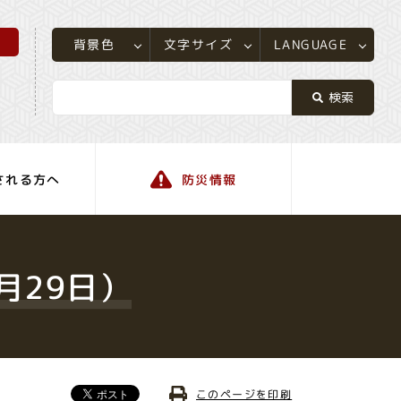
所
LANGUAGE
文字サイズ
背景色
される方へ
防災情報
町の情報
月29日）
このページを印刷