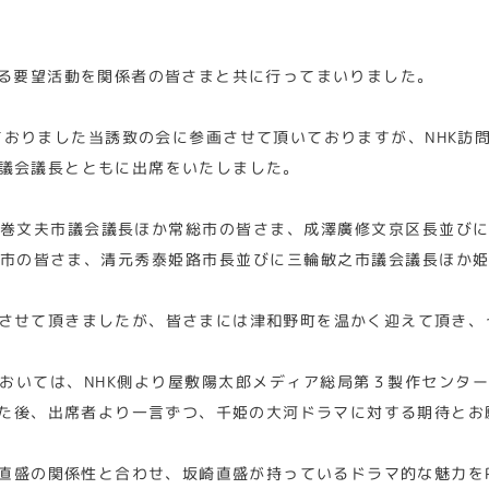
する要望活動を関係者の皆さまと共に行ってまいりました。
ておりました当誘致の会に参画させて頂いておりますが、NHK訪
議会議長とともに出席をいたしました。
巻文夫市議会議長ほか常総市の皆さま、成澤廣修文京区長並び
市の皆さま、清元秀泰姫路市長並びに三輪敏之市議会議長ほか
させて頂きましたが、皆さまには津和野町を温かく迎えて頂き、
においては、NHK側より屋敷陽太郎メディア総局第３製作センタ
た後、出席者より一言ずつ、千姫の大河ドラマに対する期待とお
直盛の関係性と合わせ、坂崎直盛が持っているドラマ的な魅力を