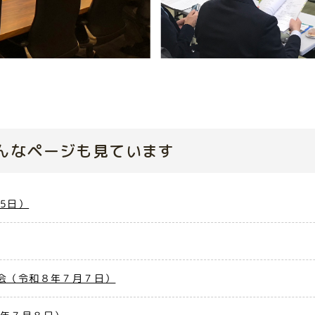
んなページも見ています
5日）
会（令和８年７月７日）