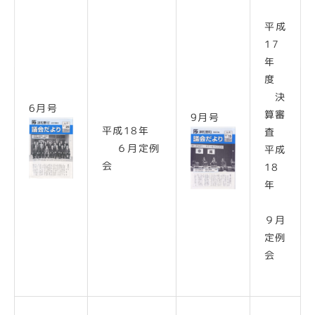
平成
17
年
度
決
6月号
算審
9月号
平成18年
査
６月定例
平成
会
18
年
９月
定例
会