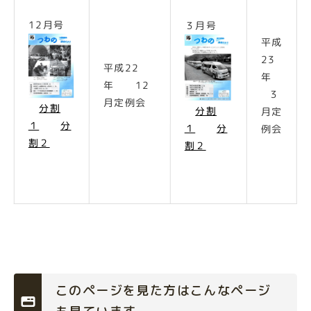
12月号
３月号
平成
23
平成22
年
年 12
３
月定例会
分割
分割
月定
１
分
１
分
例会
割２
割２
このページを見た方はこんなページ