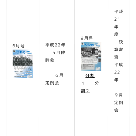
平成
21
年
度
9月号
決
平成22年
6月号
算審
５月臨
査
時会
平成
22
６月
分割
年
定例会
１
分
割２
９月
定例
会