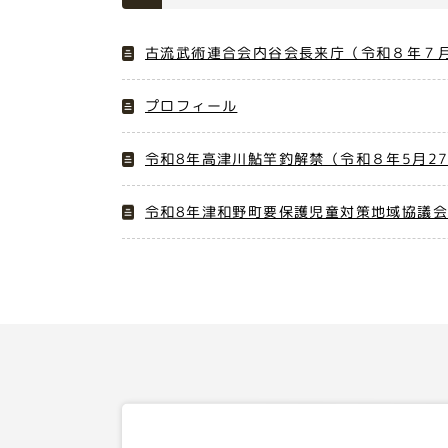
古流武術連合会内谷会長来庁（令和８年７月
プロフィール
令和8年高津川鮎竿釣解禁（令和８年5月2
令和8年津和野町要保護児童対策地域協議会