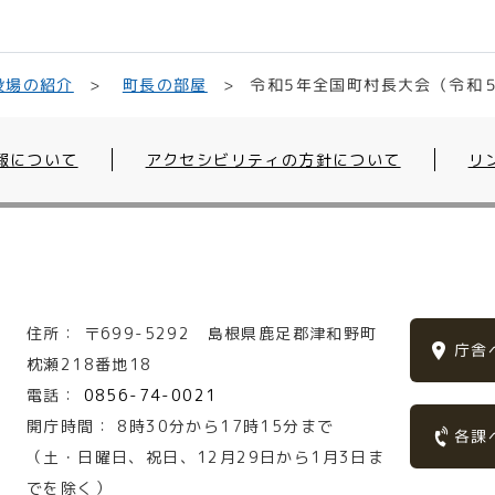
令和5年全国町村長大会（令和５
役場の紹介
町長の部屋
報について
アクセシビリティの方針について
リ
住所：
〒699-5292
島根県鹿足郡津和野町
庁舎
枕瀬218番地18
電話：
0856-74-0021
開庁時間：
8時30分から17時15分まで
各課
（土・日曜日、祝日、12月29日から1月3日ま
でを除く）