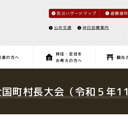
防災ハザードマップ
避難場
休日診療案内
公共交通
移住・定住を
観光
業者の方へ
お考えの方へ
子育て・教育
健康・福祉
全国町村長大会（令和５年11