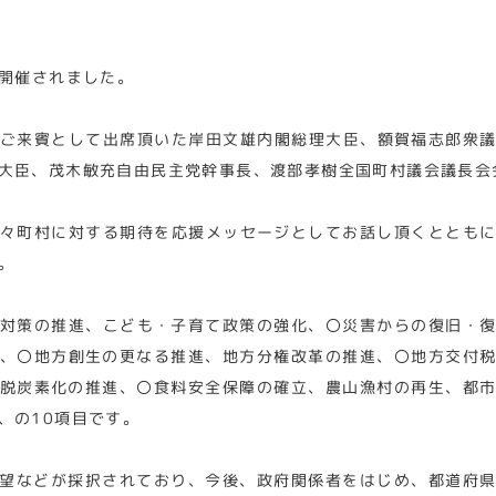
と開催されました。
ご来賓として出席頂いた岸田文雄内閣総理大臣、額賀福志郎衆
大臣、茂木敏充自由民主党幹事長、渡部孝樹全国町村議会議長会
々町村に対する期待を応援メッセージとしてお話し頂くととも
。
対策の推進、こども・子育て政策の強化、〇災害からの復旧・
、〇地方創生の更なる推進、地方分権改革の推進、〇地方交付
脱炭素化の推進、〇食料安全保障の確立、農山漁村の再生、都
、の10項目です。
望などが採択されており、今後、政府関係者をはじめ、都道府