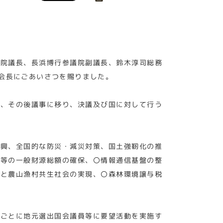
議院議長、長浜博行参議院副議長、鈴木淳司総務
会長にごあいさつを賜りました。
に、その後議事に移り、決議及び国に対して行う
復興、全国的な防災・減災対策、国土強靭化の推
税等の一般財源総額の確保、〇情報通信基盤の整
市と農山漁村共生社会の実現、〇森林環境譲与税
県ごとに地元選出国会議員等に要望活動を実施す