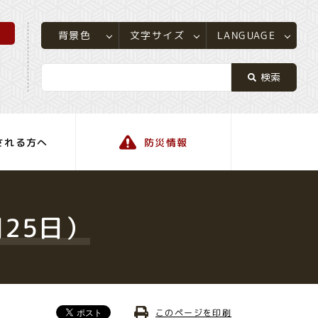
所
LANGUAGE
文字サイズ
背景色
される方へ
防災情報
町の情報
25日）
このページを印刷