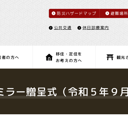
防災ハザードマップ
避難場
休日診療案内
公共交通
移住・定住を
観光
業者の方へ
お考えの方へ
子育て・教育
健康・福祉
ミラー贈呈式（令和５年９月