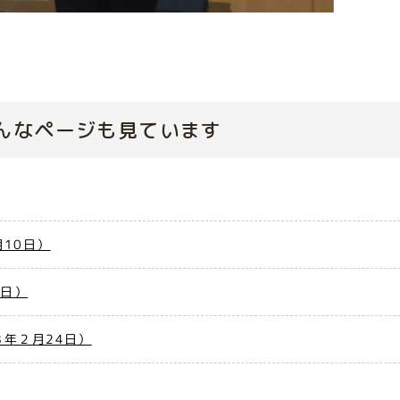
んなページも見ています
10日）
7日）
年２月24日）