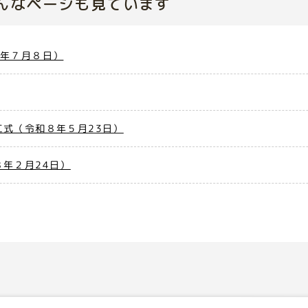
んなページも見ています
８年７月８日）
式（令和８年５月23日）
年２月24日）