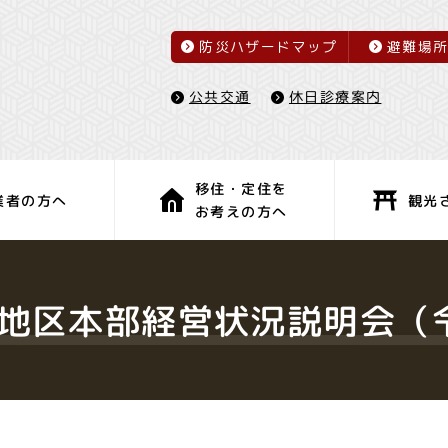
防災ハザードマップ
避難場
休日診療案内
公共交通
移住・定住を
観光
業者の方へ
お考えの方へ
子育て・教育
健康・福祉
み地区本部経営状況説明会（令