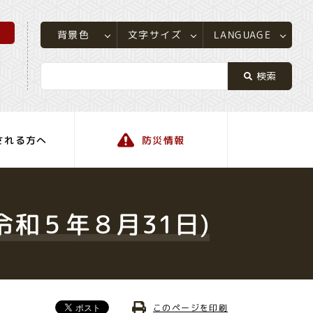
所
LANGUAGE
文字サイズ
背景色
される方へ
防災情報
町の情報
和５年８月31日)
このページを印刷