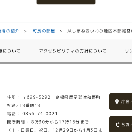
JAしまね西いわみ地区本部経営
役場の紹介
町長の部屋
報について
アクセシビリティの方針について
リ
住所：
〒699-5292
島根県鹿足郡津和野町
庁舎
枕瀬218番地18
電話：
0856-74-0021
開庁時間：
8時30分から17時15分まで
各課
（土・日曜日、祝日、12月29日から1月3日ま