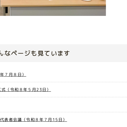
んなページも見ています
８年７月８日）
式（令和８年５月23日）
代表者会議（令和８年７月15日）