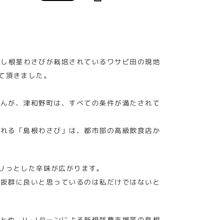
用し根茎わさびが栽培されているワサビ田の現地
て頂きました。
せんが、津和野町は、すべての条件が満たされて
される「島根わさび」は、都市部の高級飲食店か
リっとした辛味が広がります。
が抜群に良いと思っているのは私だけではないと
とや、U・Iターンによる新規就農支援等の島根