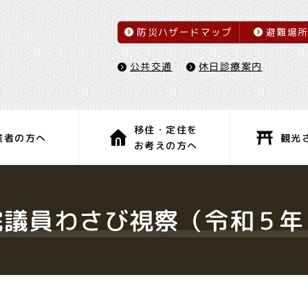
防災ハザードマップ
避難場
休日診療案内
公共交通
移住・定住を
観光
業者の方へ
お考えの方へ
子育て・教育
健康・福祉
議員わさび視察（令和５年