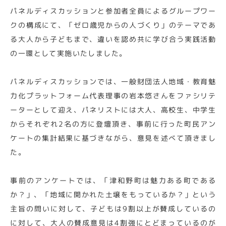
パネルディスカッションと参加者全員によるグループワー
クの構成にて、「ゼロ歳児からの人づくり」のテーマであ
る大人から子どもまで、違いを認め共に学び合う実践活動
の一環として実施いたしました。
パネルディスカッションでは、一般財団法人地域・教育魅
力化プラットフォーム代表理事の岩本悠さんをファシリテ
ーターとして迎え、パネリストには大人、高校生、中学生
からそれぞれ2名の方に登壇頂き、事前に行った町民アン
ケートの集計結果に基づきながら、意見を述べて頂きまし
た。
事前のアンケートでは、「津和野町は魅力ある町である
か？」、「地域に開かれた土壌をもっているか？」という
主旨の問いに対して、子どもは9割以上が賛成しているの
に対して、大人の賛成意見は4割強にとどまっているのが