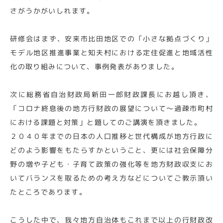
さがうかがいしれます。
研修会はまず、安来市比田地区での「小さな拠点づくり」
モデル地区推進事業と知夫村における定住促進と地域活性
化の取り組みについて、事例発表がありました。
次に総務省自治財政局新田一郎財政課長にお越し頂き、
「コロナ終息後の地方行財政の展望について～過疎市町村
における課題と対策」と題してのご講演を頂きました。
２０４０年までの日本の人口推移と世代構成が地方行政に
どのよう影響をもたらすかということ、更には社会保障分
野の増や子ども・子育て政策の強化等を地方財政収支にお
いてバランスを取るための考え方などについてご教示頂い
たところであります。
こうした中で、我々地方自治体もこれまで以上の行財政改