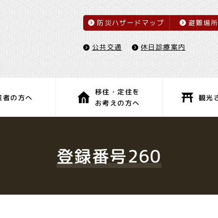
防災ハザードマップ
避難場
休日診療案内
公共交通
移住・定住を
観光
業者の方へ
お考えの方へ
子育て・教育
健康・福祉
登録番号260