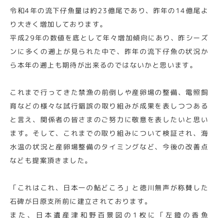
令和4年の流下仔魚量は約23億尾であり、昨年の14億尾よ
り大きく増加しております。
平成29年の数値を底として年々増加傾向にあり、昨シーズ
ンに多くの遡上が見られた中で、昨年の流下仔魚の状況か
ら本年の遡上も期待が出来るのではないかと思います。
これまで行ってきた禁漁の前倒しや産卵場の整備、電照飼
育などの様々な試行錯誤の取り組みが成果を表しつつある
と言え、関係者の皆さまのご努力に敬意を表したいと思い
ます。そして、これまでの取り組みについて検証され、海
水温の状況と産卵場整備のタイミングなど、今後の改善点
なども提案頂きました。
「これはこれ、日本一の鮎どころ」と徳川無声が称賛した
石碑が日原支所前に建立されております。
また、日本遺産津和野百景図の1枚に「左鐙の香魚