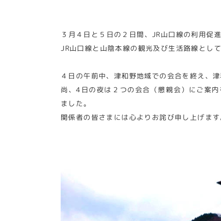
３月４日と５日の２日間、JR山口線の利用促
JR山口線と山陰本線の観光及び生活路線とし
４日の午前中、津和野地域での会合を終え、津
尚、4日の夜は２つの会合（懇親会）にご案
ました。
関係者の皆さまには心よりお詫び申し上げます