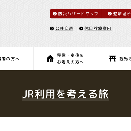
防災ハザードマップ
避難場
休日診療案内
公共交通
移住・定住を
観光
業者の方へ
お考えの方へ
子育て・教育
健康・福祉
JR利用を考える旅