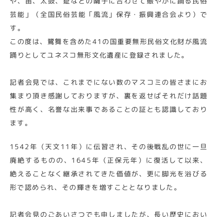
や、笛、太鼓、鉦などの囃子に合わせて賑やかに踊る民俗
芸能」（全国民俗芸能「風流」保存・振興連合会より）で
す。
この度は、鷺舞を含めた41の国重要無形民俗文化財が風流
踊りとしてユネスコ無形文化遺産に登録されました。
記者会見では、これまでにない数のマスコミの皆さまにお
集まり頂き感謝しておりますが、裏を返せばそれだけ話題
性が高く、名誉な出来事であることの証とも認識しており
ます。
1542年（天文11年）に伝習され、その後戦乱の世に一旦
廃絶するものの、1645年（正保元年）に復活して以来、
絶えることなく継承されてきた価値が、更に脚光を浴びる
形で認められ、その輝きを増すこととなりました。
記者会見のごあいさつでも申しましたが、長い歴史におい