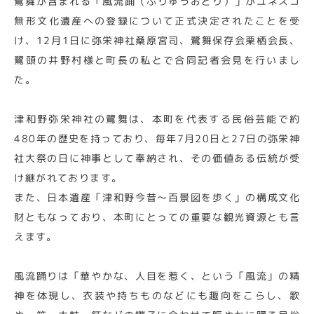
鷺舞が含まれる「風流踊（ふりゅうおどり）」がユネスコ
無形文化遺産への登録について正式決定されたことを受
け、12月1日に弥栄神社桑原宮司、鷺舞保存会栗栖会長、
鷺頭の井野村様と町長の私とで合同記者会見を行いまし
た。
津和野弥栄神社の鷺舞は、本町を代表する民俗芸能で約
480年の歴史を持っており、毎年7月20日と27日の弥栄神
社大祭の日に神事として奉納され、その価値ある伝統が受
け継がれております。
また、日本遺産「津和野今昔～百景図を歩く」の構成文化
財ともなっており、本町にとっての重要な観光資源とも言
えます。
風流踊りは「華やかな、人目を惹く、という「風流」の精
神を体現し、衣装や持ちものなどにも趣向をこらし、歌