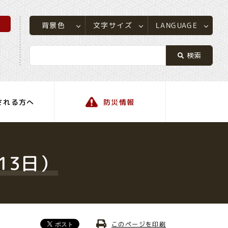
所
LANGUAGE
文字サイズ
背景色
される方へ
防災情報
町の情報
13日）
このページを印刷