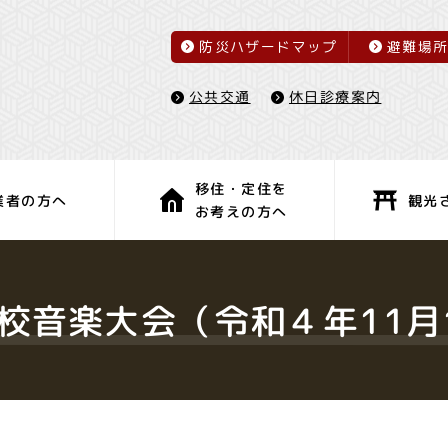
防災ハザードマップ
避難場
休日診療案内
公共交通
移住・定住を
観光
業者の方へ
お考えの方へ
子育て・教育
健康・福祉
校音楽大会（令和４年11月