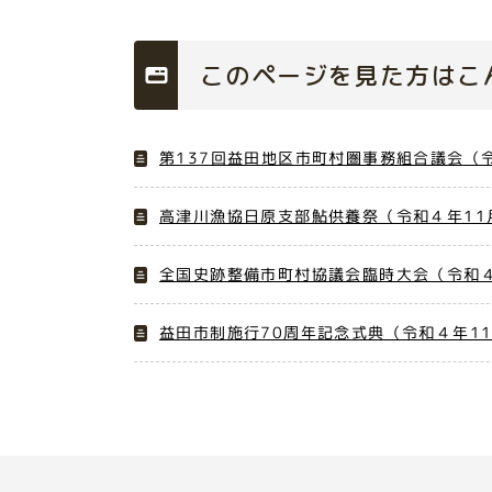
このページを見た方はこ
第137回益田地区市町村圏事務組合議会（
高津川漁協日原支部鮎供養祭（令和４年11
全国史跡整備市町村協議会臨時大会（令和４
益田市制施行70周年記念式典（令和４年1