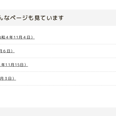
んなページも見ています
令和４年11月４日）
月６日）
年11月15日）
1月３日）