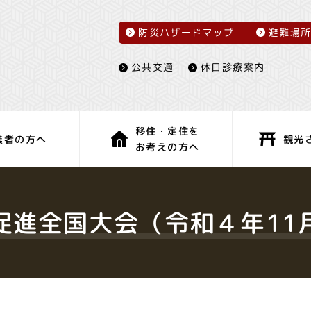
防災ハザードマップ
避難場
休日診療案内
公共交通
移住・定住を
観光
業者の方へ
お考えの方へ
子育て・教育
健康・福祉
促進全国大会（令和４年11