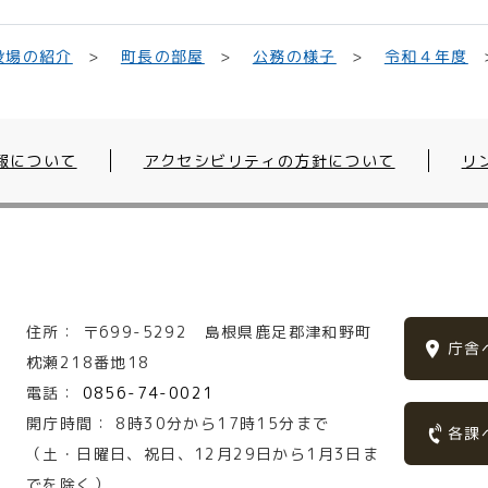
役場の紹介
町長の部屋
公務の様子
令和４年度
報について
アクセシビリティの方針について
リ
住所：
〒699-5292
島根県鹿足郡津和野町
庁舎
枕瀬218番地18
電話：
0856-74-0021
開庁時間：
8時30分から17時15分まで
各課
（土・日曜日、祝日、12月29日から1月3日ま
でを除く）