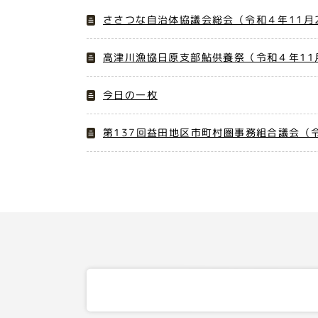
ささつな自治体協議会総会（令和４年11月
高津川漁協日原支部鮎供養祭（令和４年11
今日の一枚
第137回益田地区市町村圏事務組合議会（