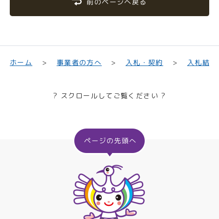
前のページへ戻る
入札結果
事業者の方へ
入札・契約
ホーム
? スクロールしてご覧ください ?