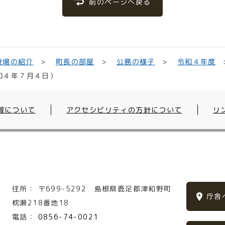
前のページへ戻る
役場の紹介
町長の部屋
公務の様子
令和４年度
和４年７月４日）
報について
アクセシビリティの方針について
リ
住所：
〒699-5292
島根県鹿足郡津和野町
庁舎
枕瀬218番地18
電話：
0856-74-0021