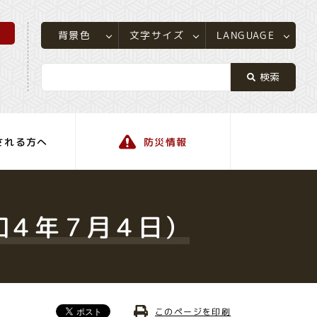
所
LANGUAGE
文字サイズ
背景色
される方へ
防災情報
町の情報
和４年７月４日）
このページを印刷