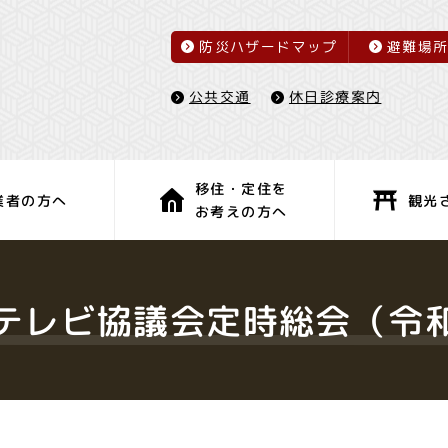
防災ハザードマップ
避難場
休日診療案内
公共交通
移住・定住を
観光
業者の方へ
お考えの方へ
子育て・教育
健康・福祉
テレビ協議会定時総会（令