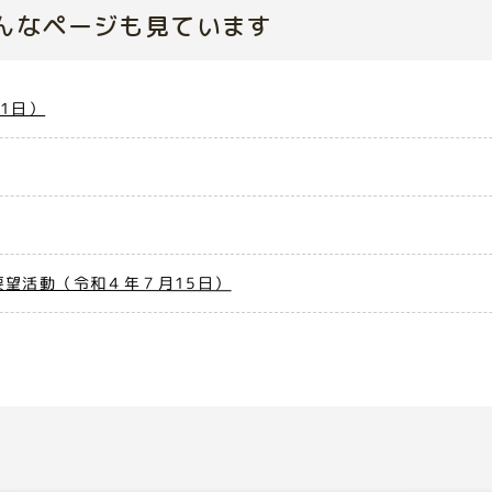
んなページも見ています
1日）
望活動（令和４年７月15日）