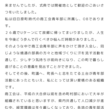
来ませんでしたが、式典では開催地として歓迎のごあいさ
つをいたしました。
私は旧日原町時代の商工会青年部に所属し、OBでありま
す。
２６歳でUターンにて故郷に帰ってまいりましたが、人生
を今後どう歩んで行くべきか悩んだ時期がありました。
そのような中で商工会青年部に声をかけて頂き入会し、同
じような境遇の部員の方々と地域づくりに汗を流す活動を
通して、少しずつ気持ちが前向きになり、この町で暮らし
遂げることの意義を見出すことができました。
そしてその後、町議へ、町長へと志をたてる土台が青年部
活動にあったともいえ、私にとっては深い愛情のある組織
です。
商工会は、平成の大合併以前を含め町村部において大半が
組織されていると思いますが、県内共通して人口減少が進
む中、経営環境は年々厳しくなっており、各地の青年部活