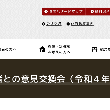
防災ハザードマップ
避難場
休日診療案内
公共交通
移住・定住を
観光
業者の方へ
お考えの方へ
子育て・教育
健康・福祉
者との意見交換会（令和４年