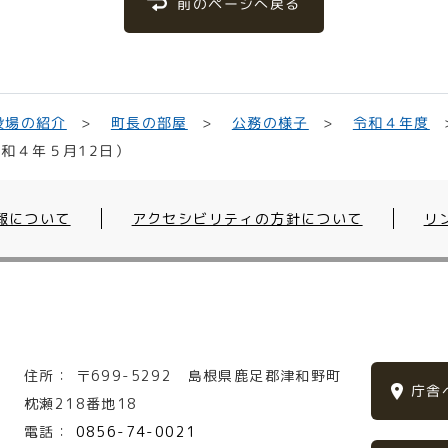
前のページへ戻る
役場の紹介
町長の部屋
公務の様子
令和４年度
和４年５月12日）
報について
アクセシビリティの方針について
リ
住所：
〒699-5292
島根県鹿足郡津和野町
庁舎
枕瀬218番地18
電話：
0856-74-0021