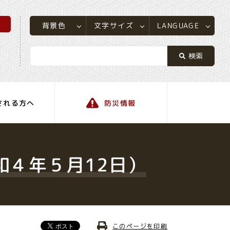
所
LANGUAGE
文字サイズ
背景色
される方へ
防災情報
町の情報
和４年５月12日）
このページを印刷