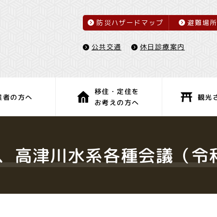
防災ハザードマップ
避難場
休日診療案内
公共交通
移住・定住を
観光
業者の方へ
お考えの方へ
子育て・教育
健康・福祉
、高津川水系各種会議（令