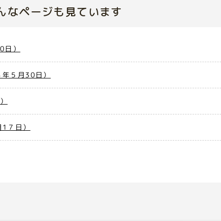
んなページも見ています
0日）
年５月30日）
日）
月1７日）