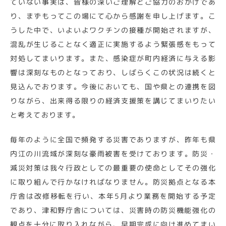
ていない事実は、皆様の深いご理解とご協力のおかげであ
り、まずもってこの場にて心から感謝を申し上げます。こ
うした中で、いよいよワクチンの接種が開始されますが、
混乱が生じることなく適正に実施するよう緊張感をもって
対処してまいります。また、感染症が町内経済に与える影
響は深刻なものとなっており、しばらくこの状況は続くと
見込んでおります。今後においても、国や県との連携を図
りながら、出来得る限りの経済支援策を講じてまいりたい
と考えております。
毎年のように全国で頻発する災害でありますが、昨年も県
内江の川流域が深刻な豪雨被害を受けております。防災・
減災対策は我々行政としての最重要の使命としてその強化
に取り組んで行かなければなりません。防災拠点となる本
庁舎は改修移転を行い、本年5月より業務を開始する予定
であり、津和野庁舎については、災害時の防災機能強化の
観点を十分に取り入れながら、早期完成に向け進めてまい