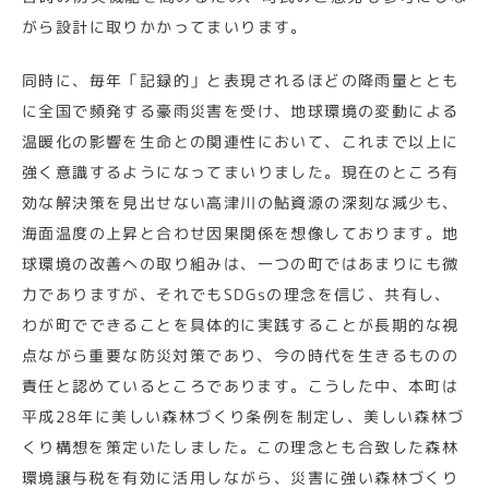
がら設計に取りかかってまいります。
同時に、毎年「記録的」と表現されるほどの降雨量ととも
に全国で頻発する豪雨災害を受け、地球環境の変動による
温暖化の影響を生命との関連性において、これまで以上に
強く意識するようになってまいりました。現在のところ有
効な解決策を見出せない高津川の鮎資源の深刻な減少も、
海面温度の上昇と合わせ因果関係を想像しております。地
球環境の改善への取り組みは、一つの町ではあまりにも微
力でありますが、それでもSDGsの理念を信じ、共有し、
わが町でできることを具体的に実践することが長期的な視
点ながら重要な防災対策であり、今の時代を生きるものの
責任と認めているところであります。こうした中、本町は
平成28年に美しい森林づくり条例を制定し、美しい森林づ
くり構想を策定いたしました。この理念とも合致した森林
環境譲与税を有効に活用しながら、災害に強い森林づくり