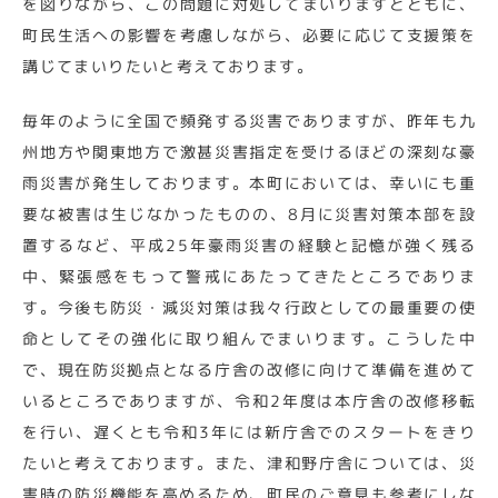
を図りながら、この問題に対処してまいりますとともに、
町民生活への影響を考慮しながら、必要に応じて支援策を
講じてまいりたいと考えております。
毎年のように全国で頻発する災害でありますが、昨年も九
州地方や関東地方で激甚災害指定を受けるほどの深刻な豪
雨災害が発生しております。本町においては、幸いにも重
要な被害は生じなかったものの、8月に災害対策本部を設
置するなど、平成25年豪雨災害の経験と記憶が強く残る
中、緊張感をもって警戒にあたってきたところでありま
す。今後も防災・減災対策は我々行政としての最重要の使
命としてその強化に取り組んでまいります。こうした中
で、現在防災拠点となる庁舎の改修に向けて準備を進めて
いるところでありますが、令和2年度は本庁舎の改修移転
を行い、遅くとも令和3年には新庁舎でのスタートをきり
たいと考えております。また、津和野庁舎については、災
害時の防災機能を高めるため、町民のご意見も参考にしな