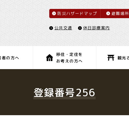
防災ハザードマップ
避難場
休日診療案内
公共交通
移住・定住を
観光
業者の方へ
お考えの方へ
子育て・教育
健康・福祉
登録番号256