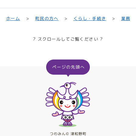
業務・
くらし・手続き
町民の方へ
ホーム
? スクロールしてご覧ください ?