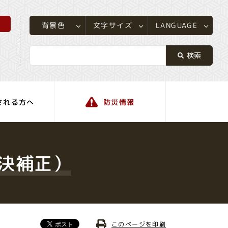
所
LANGUAGE
文字サイズ
背景色
される方へ
防災情報
町の情報
決補正）
このページを印刷