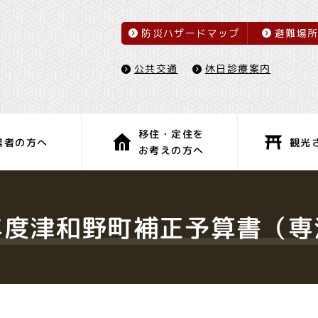
防災ハザードマップ
避難場
休日診療案内
公共交通
移住・定住を
観光
業者の方へ
お考えの方へ
子育て・教育
健康・福祉
年度津和野町補正予算書（専