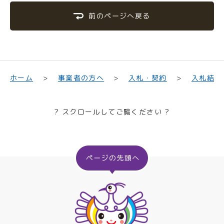
前のページへ戻る
入札結果
事業者の方へ
入札・契約
ホーム
? スクロールしてご覧ください ?