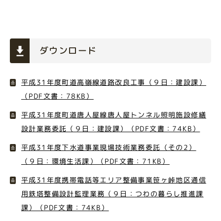
ダウンロード
平成31年度町道高嶺線道路改良工事（９日：建設課）
（PDF文書：78KB）
平成31年度町道唐人屋線唐人屋トンネル照明施設修繕
設計業務委託（９日：建設課）（PDF文書：74KB）
平成31年度下水道事業現場技術業務委託（その2）
（９日：環境生活課）（PDF文書：71KB）
平成31年度携帯電話等エリア整備事業笹ヶ峠地区通信
用鉄塔整備設計監理業務（９日：つわの暮らし推進課
課）（PDF文書：74KB）