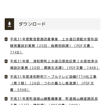
ダウンロード
平成31年度緊急管路改善事業 上水道日原配水管布設
替測量設計業務（20日：総務財政課）（PDF文書：
71KB）
平成31年度 津和野町上水道日原地区第２水源地浄水
場設計業務（20日：環境生活課）（PDF文書：74KB）
平成31年度津和野町ケーブルテレビ設備FTTH化工事
（第３期）（26日：つわの暮らし推進課）（PDF文
書：53KB）
平成31年度町道城山線整備事業 町道城山線道路改良