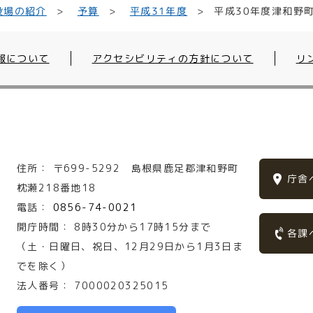
平成30年度津和野
平成31年度
役場の紹介
予算
報について
アクセシビリティの方針について
リ
住所：
〒699-5292
島根県鹿足郡津和野町
庁舎
枕瀬218番地18
電話：
0856-74-0021
開庁時間：
8時30分から17時15分まで
各課
（土・日曜日、祝日、12月29日から1月3日ま
でを除く）
法人番号：
7000020325015