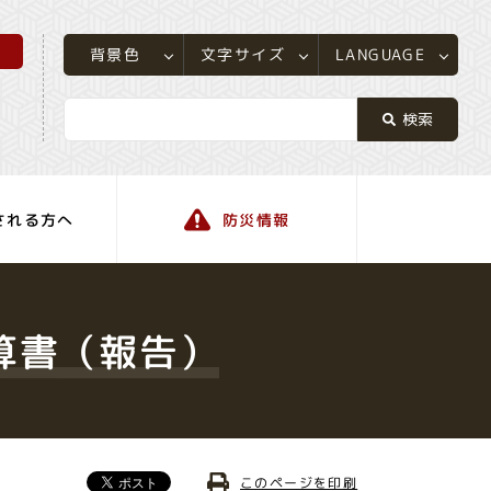
所
LANGUAGE
文字サイズ
背景色
される方へ
防災情報
町の情報
算書（報告）
このページを印刷