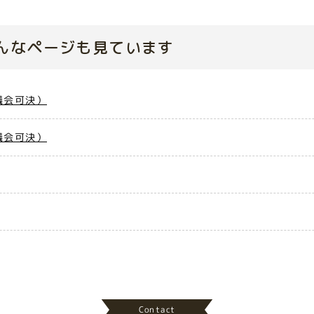
んなページも見ています
議会可決）
議会可決）
Contact