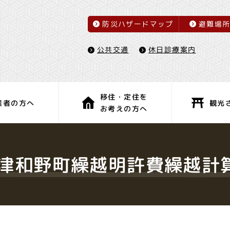
防災ハザードマップ
避難場
休日診療案内
公共交通
移住・定住を
観光
業者の方へ
お考えの方へ
子育て・教育
健康・福祉
度津和野町繰越明許費繰越計