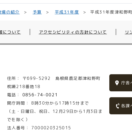
平成31年度津和野
平成31年度
役場の紹介
予算
報について
アクセシビリティの方針について
リ
住所：
〒699-5292
島根県鹿足郡津和野町
庁舎
枕瀬218番地18
電話：
0856-74-0021
開庁時間：
8時30分から17時15分まで
各課
（土・日曜日、祝日、12月29日から1月3日ま
でを除く）
法人番号：
7000020325015