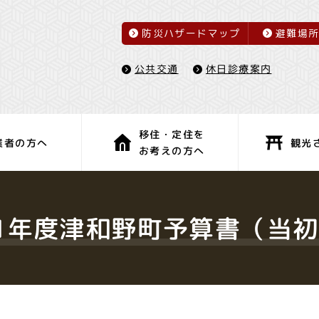
防災ハザードマップ
避難場
休日診療案内
公共交通
移住・定住を
観光
業者の方へ
お考えの方へ
子育て・教育
健康・福祉
1年度津和野町予算書（当