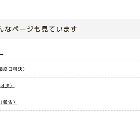
んなページも見ています
）
最終日可決）
会可決）
（報告）