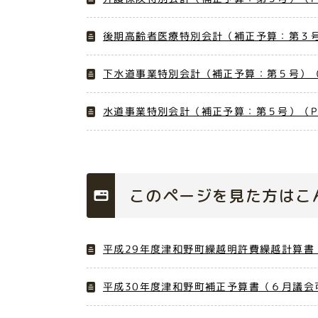
後期高齢者医療特別会計（補正予算：第３号）
下水道事業特別会計（補正予算：第５号）（P
水道事業特別会計（補正予算：第５号）（PD
このページを見た方はこ
平成29年度津和野町繰越明許費繰越計算書
平成30年度津和野町補正予算書（６月議会