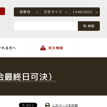
所
LANGUAGE
文字サイズ
背景色
される方へ
防災情報
町の情報
会最終日可決）
このページを印刷