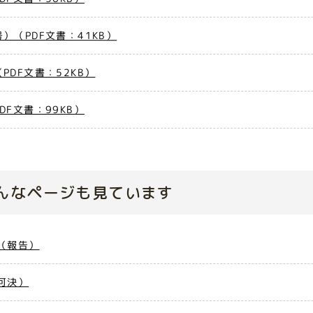
（PDF文書：41KB）
DF文書：52KB）
F文書：99KB）
んなページも見ています
（報告）
可決）