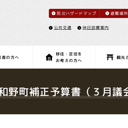
防災ハザードマップ
避難場
休日診療案内
公共交通
移住・定住を
観光
業者の方へ
お考えの方へ
子育て・教育
健康・福祉
津和野町補正予算書（３月議