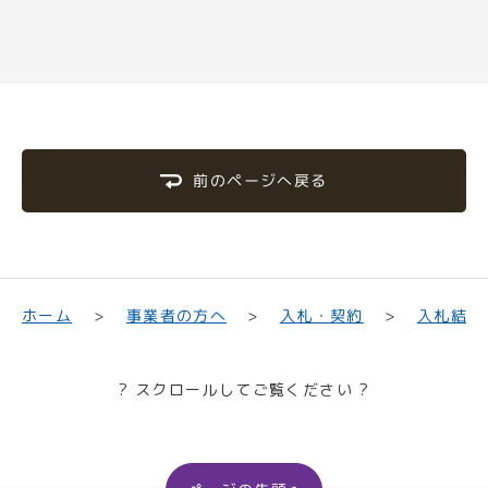
前のページへ戻る
入札結果
事業者の方へ
入札・契約
ホーム
? スクロールしてご覧ください ?