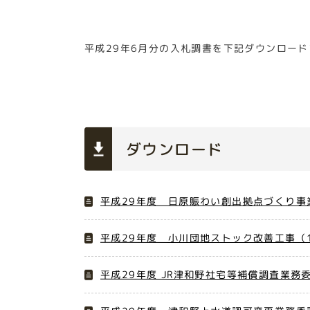
平成29年6月分の入札調書を下記ダウンロー
ダウンロード
平成29年度 日原賑わい創出拠点づくり事業
平成29年度 小川団地ストック改善工事（1
平成29年度 JR津和野社宅等補償調査業務委