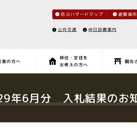
防災ハザードマップ
避難場
休日診療案内
公共交通
移住・定住を
観光
業者の方へ
お考えの方へ
子育て・教育
健康・福祉
29年6月分 入札結果のお