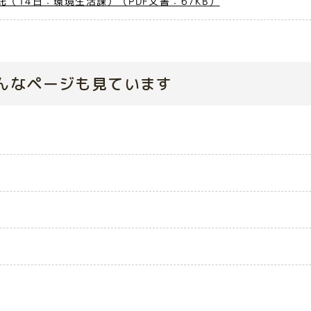
（14日：環境生活課）（PDF文書：67KB）
んなページも見ています