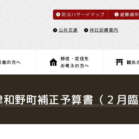
防災ハザードマップ
避難場
休日診療案内
公共交通
移住・定住を
観光
業者の方へ
お考えの方へ
子育て・教育
健康・福祉
津和野町補正予算書（２月