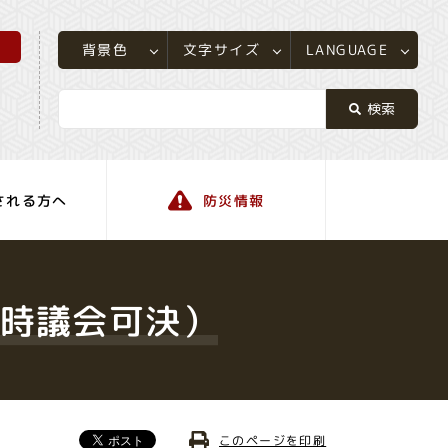
所
LANGUAGE
文字サイズ
背景色
される方へ
防災情報
町の情報
臨時議会可決）
このページを印刷