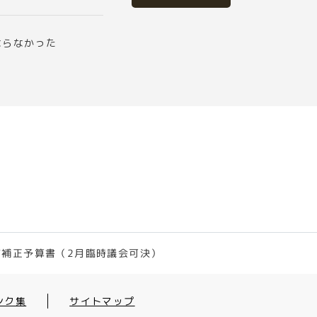
ならなかった
町補正予算書（2月臨時議会可決）
ンク集
サイトマップ