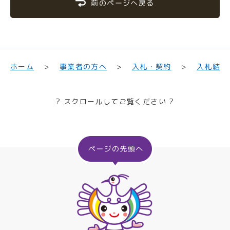
前のページへ戻る
入札結果
事業者の方へ
入札・契約
ホーム
? スクロールしてご覧ください ?