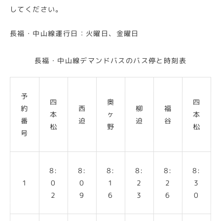
してください。
長福・中山線運行日：火曜日、金曜日
長福・中山線デマンドバスのバス停と時刻表
予
四
奥
四
約
西
柳
福
本
ヶ
本
番
迫
迫
谷
松
野
松
号
8:
8:
8:
8:
8:
8:
1
0
0
1
2
2
3
2
9
6
3
6
0