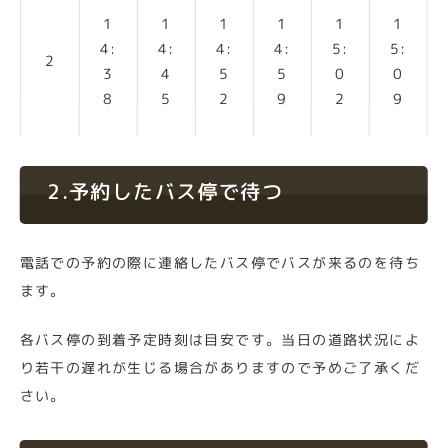
1
1
1
1
1
1
4:
4:
4:
4:
5:
5:
2
3
4
5
5
0
0
8
5
2
9
2
9
2.予約したバス停で待つ
電話での予約の際に連絡したバス停でバスが来るのを待ち
ます。
各バス停の到着予定時刻は目安です。当日の道路状況によ
り若干の遅れが生じる場合がありますので予めご了承くだ
さい。