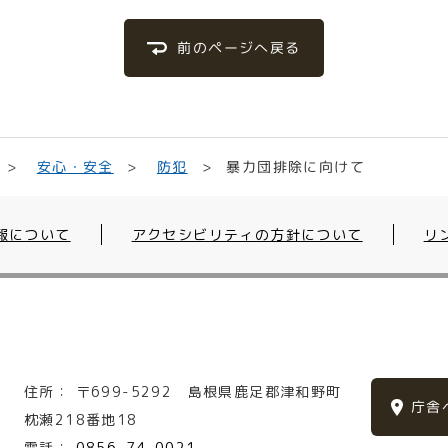
前のページへ戻る
暴力団排除に向けて
安心・安全
防犯
報について
アクセシビリティの方針について
リ
住所：
〒699-5292
島根県鹿足郡津和野町
庁舎
枕瀬218番地18
電話：
0856-74-0021