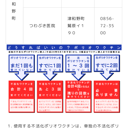
和
野
町
津和野町
0856-
つわぶき医院
鷲原イ１
72-35
９０
00
使用する不活化ポリオワクチンは、単独の不活化ポリ