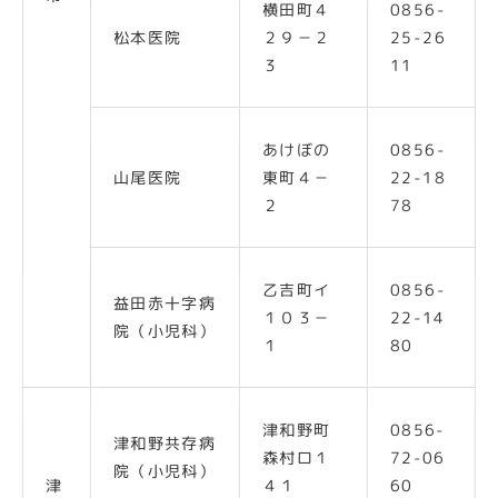
横田町４
0856-
松本医院
２９－２
25-26
３
11
あけぼの
0856-
山尾医院
東町４－
22-18
２
78
乙吉町イ
0856-
益田赤十字病
１０３－
22-14
院（小児科）
１
80
津和野町
0856-
津和野共存病
森村ロ１
72-06
院（小児科）
津
４１
60