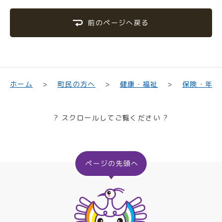
前のページへ戻る
保険・年金
町民の方へ
健康・福祉
ホーム
? スクロールしてご覧ください ?