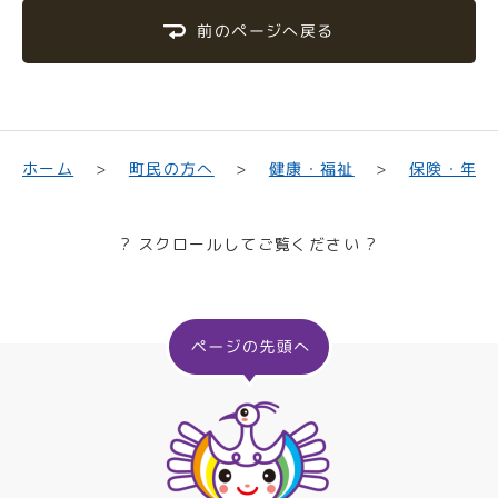
前のページへ戻る
保険・年金
町民の方へ
健康・福祉
ホーム
? スクロールしてご覧ください ?