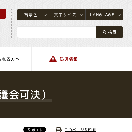
所
LANGUAGE
文字サイズ
背景色
される方へ
防災情報
町の情報
月議会可決）
このページを印刷