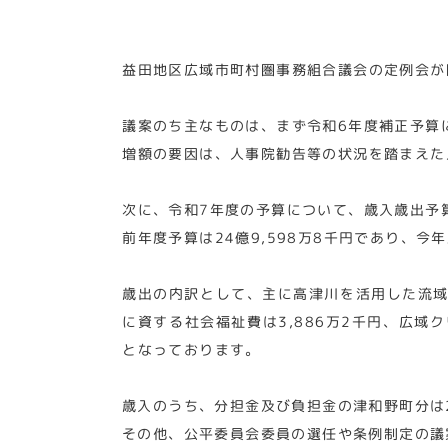
益田地区広域市町村圏事務組合議会の定例会が
議案のち主なものは、まず令和6年度補正予算に
増額の要因は、人事院勧告等の状況を踏まえた
次に、令和7年度の予算について、歳入歳出予算
前年度予算は24億9,598万8千円であり、
歳出の内訳として、主に高津川を活用した流域
に資する社会福祉費は3,886万2千円、広域
となっております。
歳入のうち、分担金及び負担金の津和野町分は2
その他、公平委員会委員の選任や条例制定の議