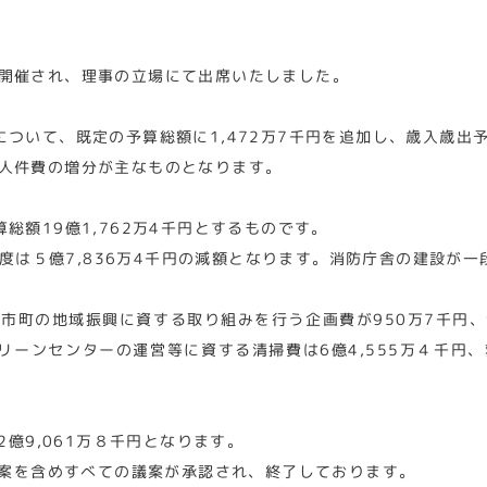
開催され、理事の立場にて出席いたしました。
ついて、既定の予算総額に1,472万7千円を追加し、歳入歳出予算
人件費の増分が主なものとなります。
総額19億1,762万4千円とするものです。
今年度は５億7,836万4千円の減額となります。消防庁舎の建設が
市町の地域振興に資する取り組みを行う企画費が950万7千円
クリーンセンターの運営等に資する清掃費は6億4,555万４千円、
億9,061万８千円となります。
案を含めすべての議案が承認され、終了しております。