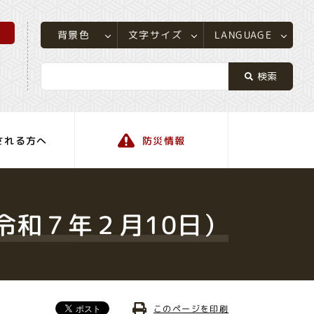
所
LANGUAGE
文字サイズ
背景色
される方へ
防災情報
町の情報
令和７年２月10日）
このページを印刷