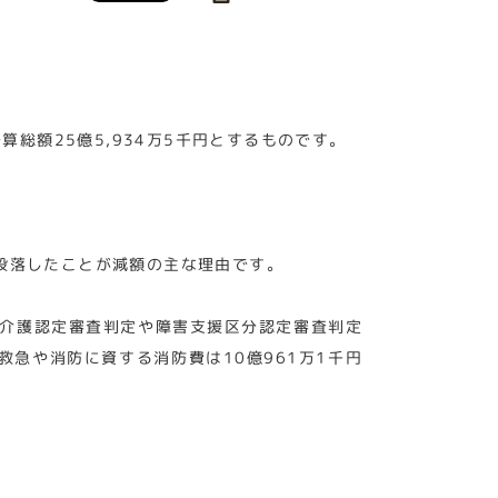
総額25億5,934万5千円とするものです。
一段落したことが減額の主な理由です。
、介護認定審査判定や障害支援区分認定審査判定
救急や消防に資する消防費は10億961万1千円