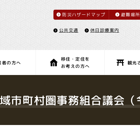
防災ハザードマップ
避難場
休日診療案内
公共交通
移住・定住を
観光
業者の方へ
お考えの方へ
子育て・教育
健康・福祉
広域市町村圏事務組合議会（